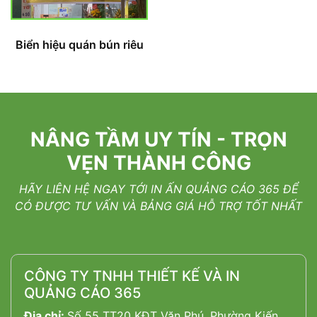
Biển hiệu quán bún riêu
NÂNG TẦM UY TÍN - TRỌN
VẸN THÀNH CÔNG
HÃY LIÊN HỆ NGAY TỚI IN ẤN QUẢNG CÁO 365 ĐỂ
CÓ ĐƯỢC TƯ VẤN VÀ BẢNG GIÁ HỖ TRỢ TỐT NHẤT
CÔNG TY TNHH THIẾT KẾ VÀ IN
QUẢNG CÁO 365
Địa chỉ:
Số 55 TT20 KĐT Văn Phú, Phường Kiến