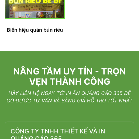
Biển hiệu quán bún riêu
NÂNG TẦM UY TÍN - TRỌN
VẸN THÀNH CÔNG
HÃY LIÊN HỆ NGAY TỚI IN ẤN QUẢNG CÁO 365 ĐỂ
CÓ ĐƯỢC TƯ VẤN VÀ BẢNG GIÁ HỖ TRỢ TỐT NHẤT
CÔNG TY TNHH THIẾT KẾ VÀ IN
QUẢNG CÁO 365